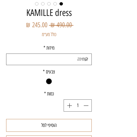
KAMILLE dress
מחיר
מחיר
 ‏490.00 ‏₪ 
רגיל
מבצע
כולל מע״מ
מידות
*
צבעים
*
כמות
*
הוסיפי לסל