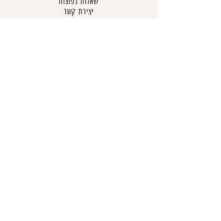
שאלות נפוצות
יצירת קשר
טבלת מידות
תקנון האתר
מדיניות פרטיות
מדיניות קנייה והחזרות
מדיניות משלוחים
מדיניות השכרה
הצהרת נגישות
שירות לקוחות
054-761-6662
online@aylinabramovich.com
משה שרת 3, כפר סבא