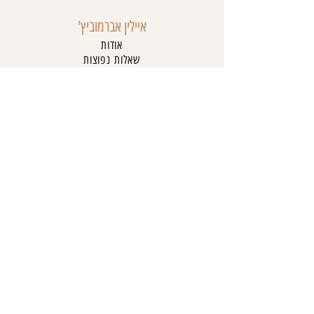
איכותי
בגזרת סטרפלס.
איילין אברמוביץ'
אודות
שאלות נפוצות
יצירת קשר
טבלת מידות
תקנון האתר
מדיניות פרטיות
מדיניות קנייה והחזרות
מדיניות משלוחים
מדיניות השכרה
הצהרת נגישות
שירות לקוחות
054-761-6662
online@aylinabramovich.com
משה שרת 3, כפר סבא