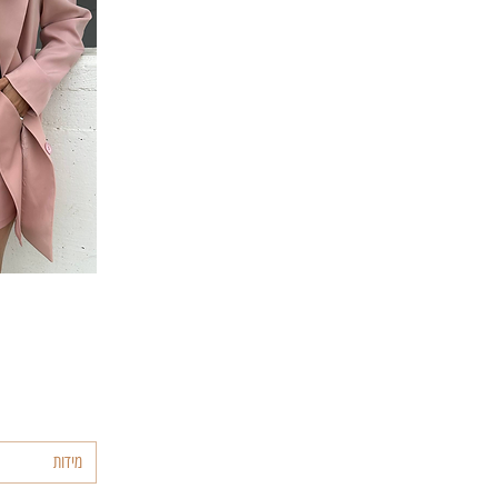
ת
מידות