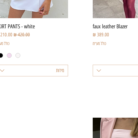
צוגה מהירה
תצוגה מהירה
KIRT PANTS - white
faux leather Blazer
מחיר
מחיר רגיל
מחיר מב
כולל מע״מ
כולל מע
מידות