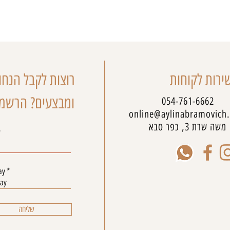
ירות לקוחות
רוצות לקבל הנחו
ומבצעים? הרשמו
054-761-6662
online@aylinabramovich
משה שרת 3, כפר סבא
r
ay
*
e
q
u
i
שליחה
r
e
d