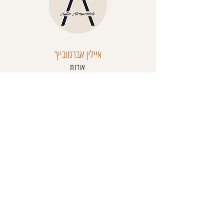
איילין אברמוביץ'
אודות
שאלות נפוצות
יצירת קשר
טבלת מידות
תקנון האתר
מדיניות פרטיות
מדיניות קנייה והחזרות
מדיניות משלוחים
מדיניות השכרה
הצהרת נגישות
שירות לקוחות
054-761-6662
online@aylinabramovich.com