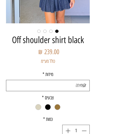
Off shoulder shirt black
מחיר
כולל מע״מ
מידות
*
צבעים
*
כמות
*