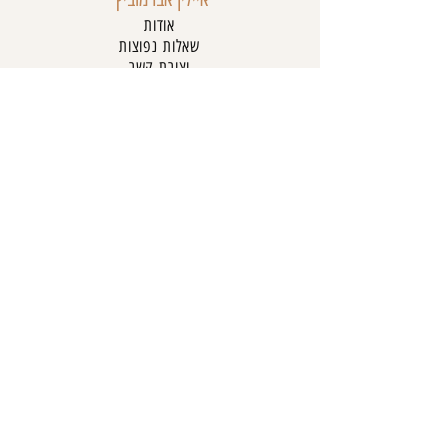
אודות
שאלות נפוצות
יצירת קשר
טבלת מידות
תקנון האתר
מדיניות פרטיות
מדיניות קנייה והחזרות
מדיניות משלוחים
מדיניות השכרה
הצהרת נגישות
שירות לקוחות
054-761-6662
online@aylinabramovich.com
משה שרת 3, כפר סבא