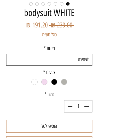
bodysuit WHITE
מחיר
מחיר
 ‏239.00 ‏₪ 
רגיל
מבצע
כולל מע״מ
מידות
*
צבעים
*
כמות
*
הוסיפי לסל